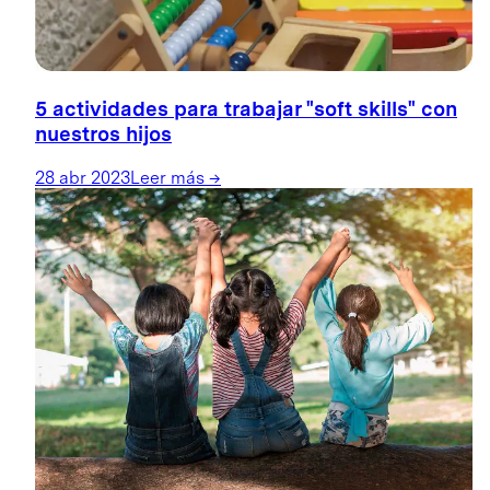
5 actividades para trabajar "soft skills" con
nuestros hijos
28 abr 2023
Leer más
→