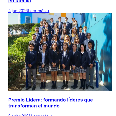
en familia
4 jun 2026
Leer más
→
Premio Lidera: formando líderes que
transforman el mundo