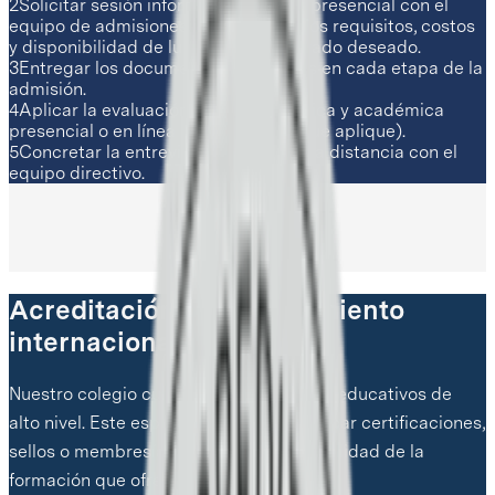
2
Solicitar sesión informativa online o presencial con el
equipo de admisiones para conocer los requisitos, costos
y disponibilidad de lugares para el grado deseado.
3
Entregar los documentos requeridos en cada etapa de la
admisión.
4
Aplicar la evaluación psicopedagógica y académica
presencial o en línea (en los grados que aplique).
5
Concretar la entrevista presencial o a distancia con el
equipo directivo.
Acreditación y reconocimiento
internacional
Nuestro colegio cumple con estándares educativos de
alto nivel. Este espacio sirve para destacar certificaciones,
sellos o membresías que respaldan la calidad de la
formación que ofrecemos a las familias.