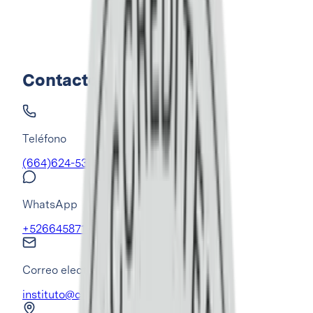
Contacto
Teléfono
(664)624-5369
WhatsApp
+526645871547
Correo electrónico
instituto@cumbrestijuana.com