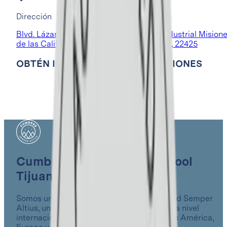
Dirección
Blvd. Lázaro Cárdenas #19500, Parque Industrial Mision
de las Californias, Tijuana, Baja California , 22425
OBTÉN INFORMACIÓN DE ADMISIONES
Cumbres International School
Tijuana
Somos un colegio que forma parte de la Red Semper
Altius, una de las redes educativas líderes a nivel
internacional con presencia en 19 países en América,