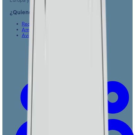
Europa y Asia.
¿Quienes somos?
Red de Colegios Semper Altius
Ambientes de aprendizaje
Aviso de privacidad