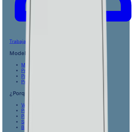
Trabaja con nosotros
Modelo educativo
Modelo educativo y pedagógico
Propósitos formativos
Principios educativos
Perfil de egreso
¿Porqué Cumbres?
Ventajas
Preescolar
Primaria
Secundaria
Bachillerato